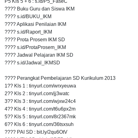
P5 Kls 5 + 6 : s.id/P5_FaseC
???? Buku Guru dan Siswa IKM
???? s.id/BUKU_IKM
???? Aplikasi Penilaian IKM
???? s.id/Raport_IKM
???? Prota Prosem IKM SD
???? s.id/ProtaProsem_IKM
???? Jadwal Pelajaran IKM SD
???? s.id/Jadwal_IKMSD
???? Perangkat Pembelajaran SD Kurikulum 2013
1?? Kls 1 : tinyurl.com/wrxyeuwa
2?? Kls 2 : tinyurl.com/jj3watc
3?? Kls 3 : tinyurl.com/wjxw24c4
4?? Kls 4 : tinyurl.com/t6u6px2m
5?? Kls 5 : tinyurl.com/8r2367mk
6?? Kls 6 : tinyurl.com/36tsxsuh
???? PAI SD : bit.ly/2qu6OtV