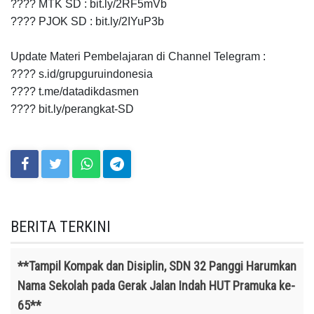
???? MTK SD : bit.ly/2RF5mVb
???? PJOK SD : bit.ly/2IYuP3b
Update Materi Pembelajaran di Channel Telegram :
???? s.id/grupguruindonesia
???? t.me/datadikdasmen
???? bit.ly/perangkat-SD
BERITA TERKINI
**Tampil Kompak dan Disiplin, SDN 32 Panggi Harumkan
Nama Sekolah pada Gerak Jalan Indah HUT Pramuka ke-
65**