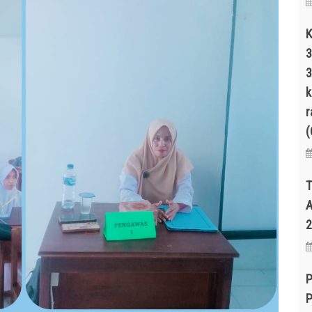
K
3
3
k
r
(
T
A
2
P
P