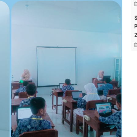
S
P
2